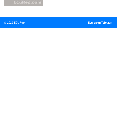
© 2026
ECURep
Ecurep on Telegram