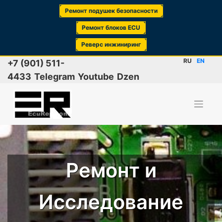
Ремонт подушек безопасности
Ремонт блоков ECU
Реверс инжиниринг
Skip
RU
EN
+7 (901) 511-
to
4433
Telegram
Youtube
Dzen
content
Ремонт и
Исследование