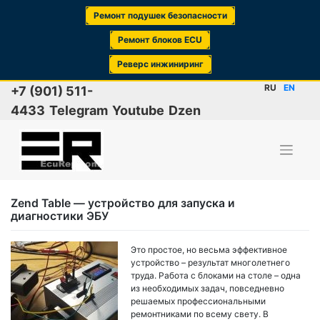
Ремонт подушек безопасности
Ремонт блоков ECU
Реверс инжиниринг
Skip
RU
EN
+7 (901) 511-
to
4433
Telegram
Youtube
Dzen
content
Zend Table — устройство для запуска и
диагностики ЭБУ
Это простое, но весьма эффективное
устройство – результат многолетнего
труда. Работа с блоками на столе – одна
из необходимых задач, повседневно
решаемых профессиональными
ремонтниками по всему свету. В