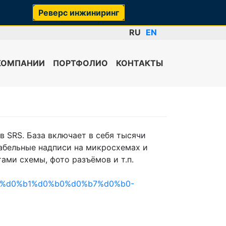
Реверс инжиниринг
RU
EN
КОМПАНИИ
ПОРТФОЛИО
КОНТАКТЫ
 SRS. База включает в себя тысячи
абельные надписи на микросхемах и
ами схемы, фото разъёмов и т.п.
be-%d0%b1%d0%b0%d0%b7%d0%b0-