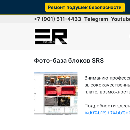
Ремонт подушек безопасности
Skip
+7 (901) 511-4433
Telegram
Youtub
to
content
Фото-база блоков SRS
Вниманию професси
высококачественны
плате, возможность
Подробности здес
%d0%b1%d0%bb%d0